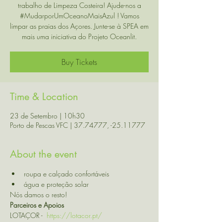
trabalho de Limpeza Costeira! Ajude-nos a
#MudarporUmOceanoMaisAzul ! Vamos
limpar as praias dos Açores. Junte-se à SPEA em
mais uma iniciativa do Projeto Oceanlit.
Buy Tickets
Time & Location
23 de Setembro | 10h30
Porto de Pescas VFC | 37.74777, -25.11777
About the event
roupa e calçado confortáveis
água e proteção solar
Nós damos o resto!
Parceiros e Apoios
LOTAÇOR -  
https://lotacor.pt/