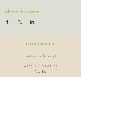
Share this event
Contacts
centropriolo@spea.pt
+351 918 53 61 23
Box 14
9630
Northeast, Sao Miguel - Azores